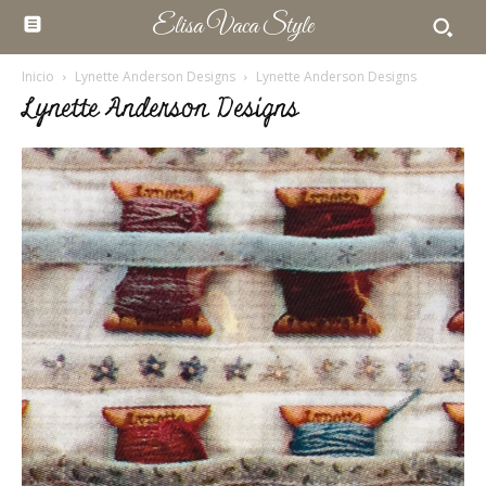
Elisa Vaca Style
Inicio
Lynette Anderson Designs
Lynette Anderson Designs
Lynette Anderson Designs