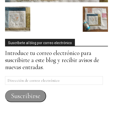
Suscríbete al blog por correo electrónico
Introduce tu correo electrónico para
suscribirte a este blog y recibir avisos de
nuevas entradas.
Dirección
de
correo
Suscribirse
electrónico