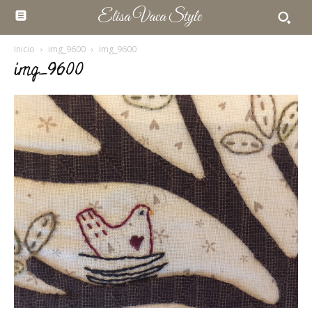
Elisa Vaca Style
Inicio
img_9600
img_9600
img_9600