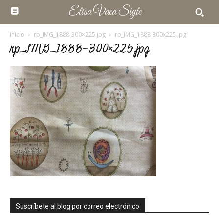
Elisa Vaca Style
Inicio
rp_IMG_1888-300×225.jpg
rp_IMG_1888-300x225.jpg
rp_IMG_1888-300×225.jpg
Suscríbete al blog por correo electrónico