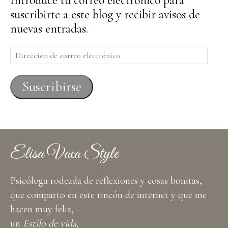
Introduce tu correo electrónico para
suscribirte a este blog y recibir avisos de
nuevas entradas.
Dirección
de
correo
Suscribirse
electrónico
Elisa Vaca Style
Psicóloga rodeada de reflexiones y cosas bonitas,
que comparto en este rincón de internet y que me
hacen muy feliz,
un
Estilo de vida,