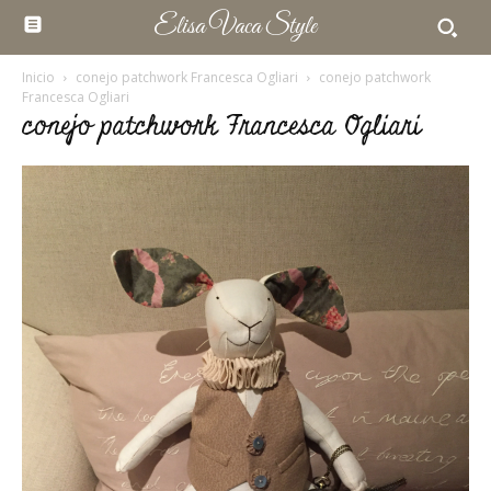
Elisa Vaca Style
Inicio
conejo patchwork Francesca Ogliari
conejo patchwork
Francesca Ogliari
conejo patchwork Francesca Ogliari