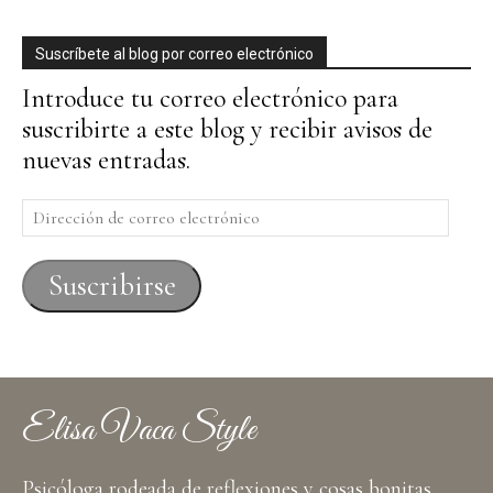
Suscríbete al blog por correo electrónico
Introduce tu correo electrónico para
suscribirte a este blog y recibir avisos de
nuevas entradas.
Dirección
de
correo
Suscribirse
electrónico
Elisa Vaca Style
Psicóloga rodeada de reflexiones y cosas bonitas,