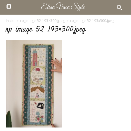
Elisa Vaca Style
Inicio
rp_image-52-193×300.jpeg
rp_image-52-193x300.jpeg
rp_image-52-193×300.jpeg