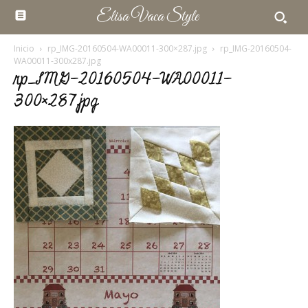
Elisa Vaca Style
Inicio
rp_IMG-20160504-WA00011-300×287.jpg
rp_IMG-20160504-
WA00011-300x287.jpg
rp_IMG-20160504-WA00011-
300×287.jpg