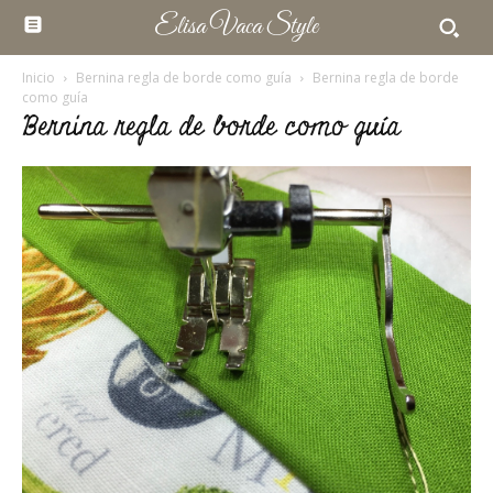
Elisa Vaca Style
Inicio
Bernina regla de borde como guía
Bernina regla de borde
como guía
Bernina regla de borde como guía