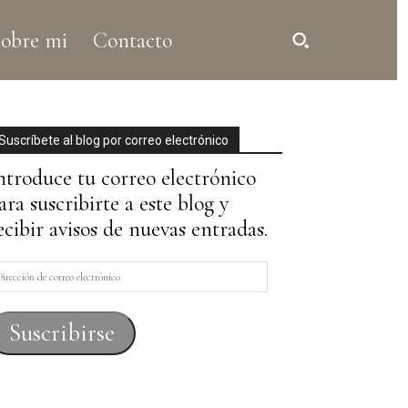
obre mi
Contacto
Suscríbete al blog por correo electrónico
ntroduce tu correo electrónico
ara suscribirte a este blog y
ecibir avisos de nuevas entradas.
irección
e
orreo
Suscribirse
lectrónico