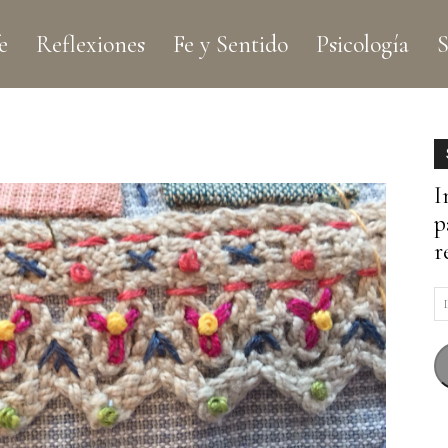
e
Reflexiones
Fe y Sentido
Psicología
S
I
p
r
D
d
c
e