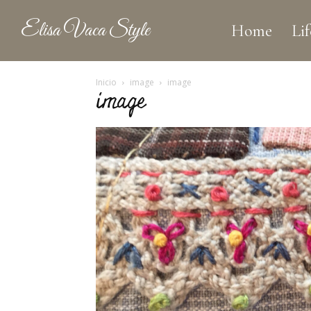
Elisa Vaca Style
Home
Lif
Inicio
image
image
image