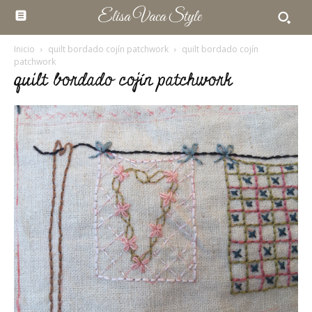
Elisa Vaca Style
Inicio
quilt bordado cojín patchwork
quilt bordado cojín
patchwork
quilt bordado cojín patchwork