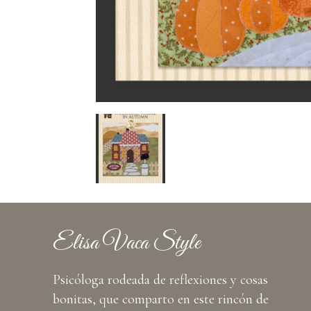
Elisa Vaca Style
Psicóloga rodeada de reflexiones y cosas
bonitas, que comparto en este rincón de