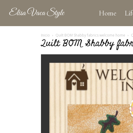
Elisa Vaca Style
Home
Lif
Inicio
Quilt BOM Shabby fabrics welcome home
Q
Quilt BOM Shabby fabr