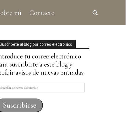
obre mi
Contacto
Suscríbete al blog por correo electrónico
ntroduce tu correo electrónico
ara suscribirte a este blog y
ecibir avisos de nuevas entradas.
irección
e
orreo
Suscribirse
lectrónico