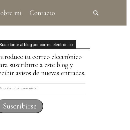
obre mi
Contacto
Suscríbete al blog por correo electrónico
ntroduce tu correo electrónico
ara suscribirte a este blog y
ecibir avisos de nuevas entradas.
irección
e
orreo
Suscribirse
lectrónico