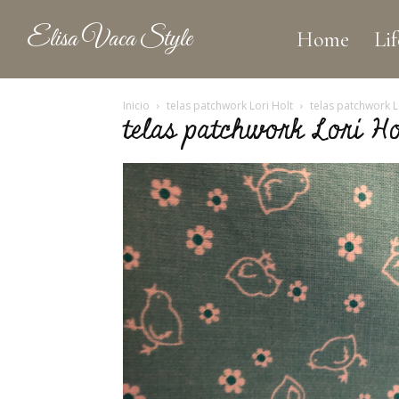
Elisa Vaca Style
Home
Lif
Inicio
telas patchwork Lori Holt
telas patchwork L
telas patchwork Lori Ho