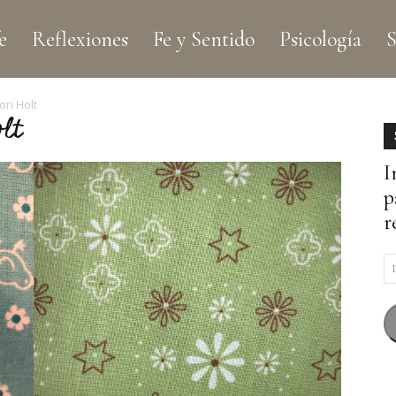
e
Reflexiones
Fe y Sentido
Psicología
S
ori Holt
lt
I
p
r
D
d
c
e