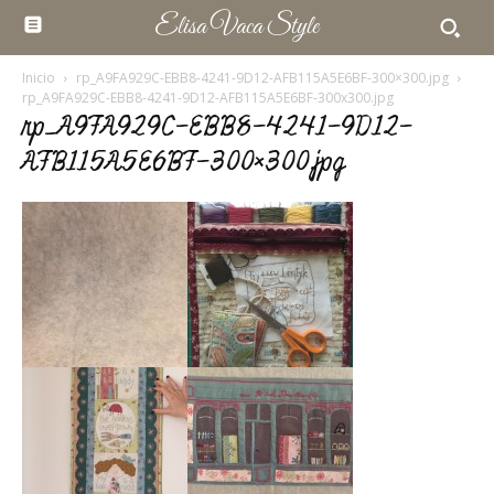
Elisa Vaca Style
Inicio
rp_A9FA929C-EBB8-4241-9D12-AFB115A5E6BF-300×300.jpg
rp_A9FA929C-EBB8-4241-9D12-AFB115A5E6BF-300x300.jpg
rp_A9FA929C-EBB8-4241-9D12-
AFB115A5E6BF-300×300.jpg