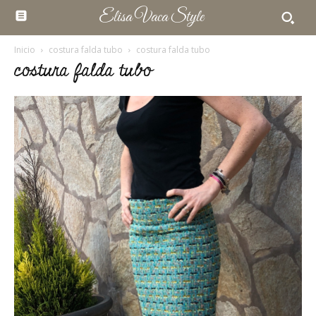
Elisa Vaca Style
Inicio
costura falda tubo
costura falda tubo
costura falda tubo