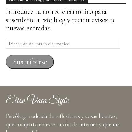
Introduce tu correo electrónico para
suscribirte a este blog y recibir avisos de
nuevas entradas.
Dirección
de
correo
Suscribirse
electrónico
Elisa Vaca Style
Psicóloga rodeada de reflexiones y cosas bonitas,
que comparto en este rincón de internet y que me