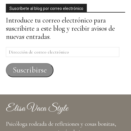
Suscríbete al blog por correo electrónico
Introduce tu correo electrónico para
suscribirte a este blog y recibir avisos de
nuevas entradas.
Dirección
de
correo
Suscribirse
electrónico
Elisa Vaca Style
Psicóloga rodeada de reflexiones y cosas bonitas,