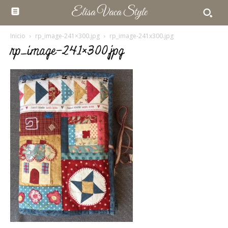
Elisa Vaca Style
Inicio
rp_image-241×300.jpg
rp_image-241x300.jpg
rp_image-241×300.jpg