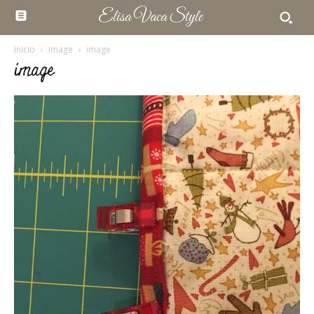
Elisa Vaca Style
Inicio
image
image
image