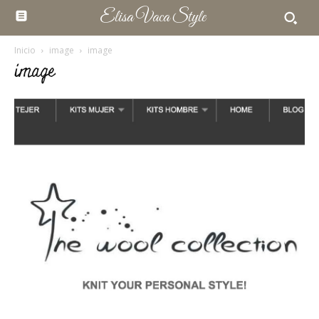
Elisa Vaca Style
Inicio
image
image
image