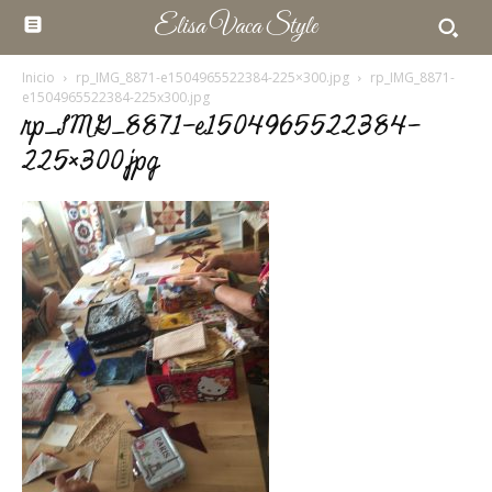
Elisa Vaca Style
Inicio
rp_IMG_8871-e1504965522384-225×300.jpg
rp_IMG_8871-
e1504965522384-225x300.jpg
rp_IMG_8871-e1504965522384-
225×300.jpg