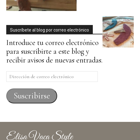
Suscríbete al blog por correo electrónico
Introduce tu correo electrónico
para suscribirte a este blog y
recibir avisos de nuevas entradas.
Dirección
de
correo
Suscribirse
electrónico
Elisa Vaca Style