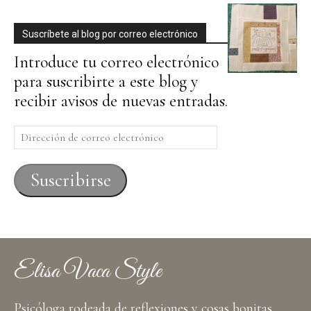
Suscríbete al blog por correo electrónico
Introduce tu correo electrónico
para suscribirte a este blog y
recibir avisos de nuevas entradas.
Dirección
de
correo
Suscribirse
electrónico
Elisa Vaca Style
Psicóloga rodeada de reflexiones y cosas bonitas,