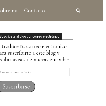
obre mi
Contacto
Suscríbete al blog por correo electrónico
ntroduce tu correo electrónico
ara suscribirte a este blog y
ecibir avisos de nuevas entradas.
irección
e
orreo
Suscribirse
lectrónico