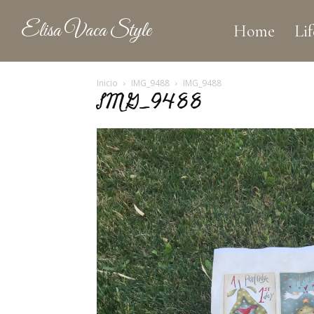
Elisa Vaca Style
Home
Lif
Inicio
IMG_9488
IMG_9488
IMG_9488