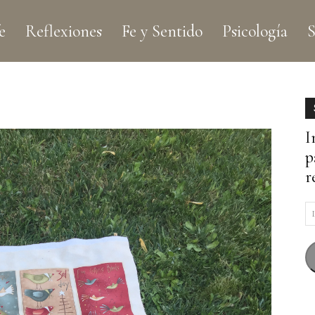
e
Reflexiones
Fe y Sentido
Psicología
S
I
p
r
D
d
c
e