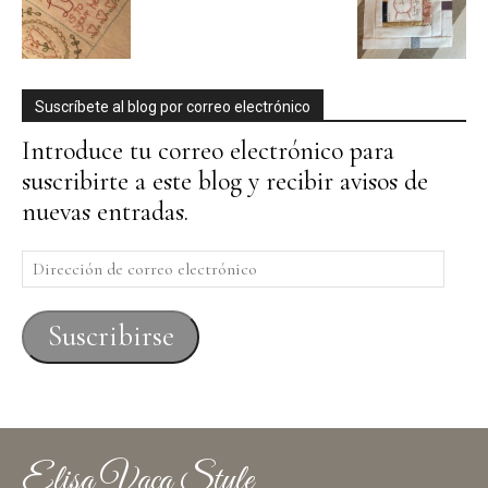
Suscríbete al blog por correo electrónico
Introduce tu correo electrónico para
suscribirte a este blog y recibir avisos de
nuevas entradas.
Dirección
de
correo
Suscribirse
electrónico
Elisa Vaca Style