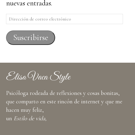
nuevas entradas.
Dirección
de
correo
Suscribirse
electrónico
Elisa Vaca Style
Psicóloga rodeada de reflexiones y cosas bonitas,
que comparto en este rincón de internet y que me
hacen muy feliz,
un
Estilo de vida,