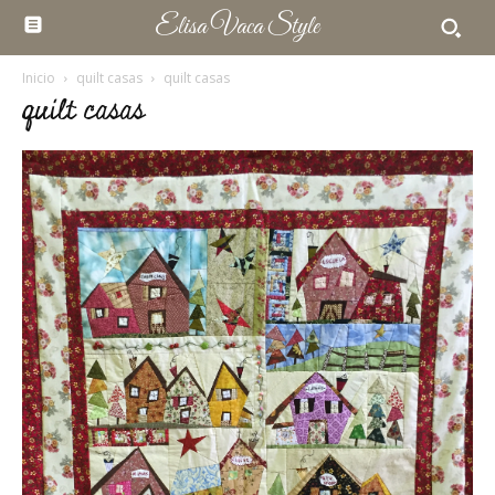
Elisa Vaca Style
Inicio
quilt casas
quilt casas
quilt casas