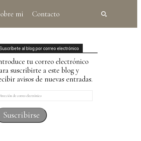
obre mi
Contacto
Suscríbete al blog por correo electrónico
ntroduce tu correo electrónico
ara suscribirte a este blog y
ecibir avisos de nuevas entradas.
irección
e
orreo
Suscribirse
lectrónico