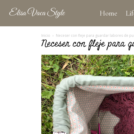
Elisa Vaca Style
Home
Lif
Inicio
Neceser con fleje para guardar labores de p
Neceser con fleje para 