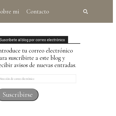
obre mi
Contacto
Suscríbete al blog por correo electrónico
ntroduce tu correo electrónico
ara suscribirte a este blog y
ecibir avisos de nuevas entradas.
irección
e
orreo
Suscribirse
lectrónico