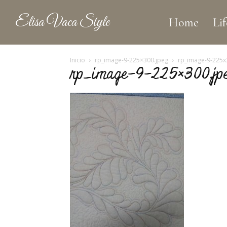
Elisa Vaca Style
Home
Lif
Inicio
rp_image-9-225×300.jpeg
rp_image-9-225x
rp_image-9-225×300.jp