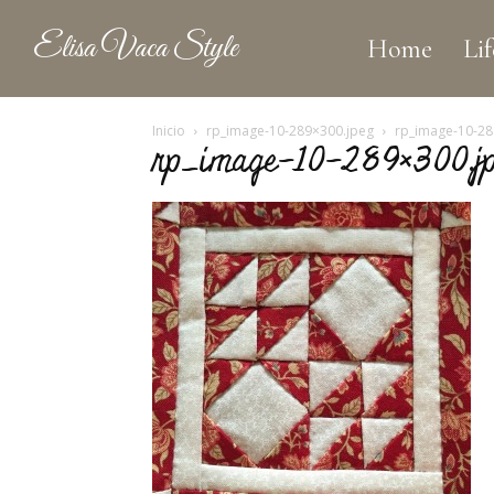
Elisa Vaca Style
Home
Lif
Inicio
rp_image-10-289×300.jpeg
rp_image-10-28
rp_image-10-289×300.j