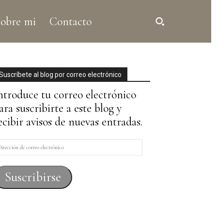
obre mi
Contacto
Suscríbete al blog por correo electrónico
ntroduce tu correo electrónico
ara suscribirte a este blog y
ecibir avisos de nuevas entradas.
irección
e
orreo
Suscribirse
lectrónico