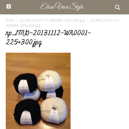
Elisa Vaca Style
Inicio
rp_IMG-20131112-WA0001-225×300.jpg
rp_IMG-20131112-
WA0001-225x300.jpg
rp_IMG-20131112-WA0001-
225×300.jpg