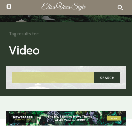
Elisa Vaca Style
Tag results for:
Video
SEARCH