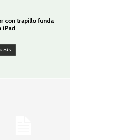
G
er con trapillo funda
a iPad
ER MÁS