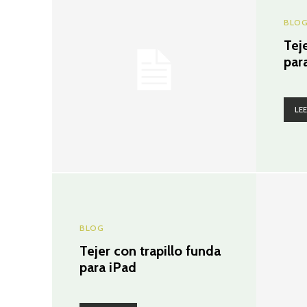
BLO
Tej
par
LE
BLOG
Tejer con trapillo funda
para iPad