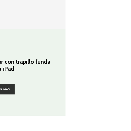
G
er con trapillo funda
a iPad
ER MÁS