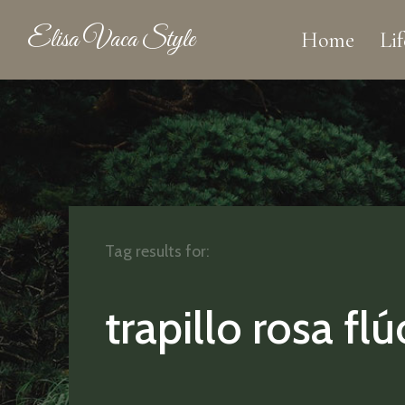
Elisa Vaca Style
Home
Lif
Tag results for:
trapillo rosa flú