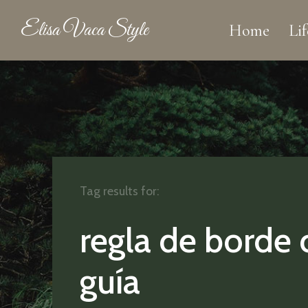
Elisa Vaca Style
Home
Lif
Tag results for:
regla de borde
guía