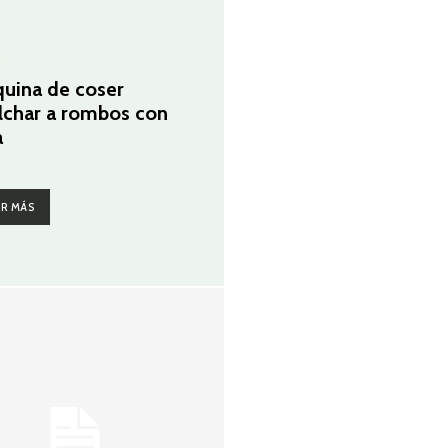
G
uina de coser
lchar a rombos con
a
ER MÁS