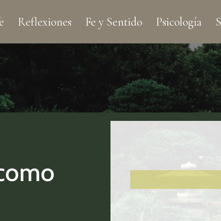
e
Reflexiones
Fe y Sentido
Psicología
S
 como