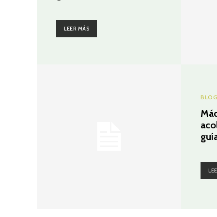
LEER MÁS
BLO
Máq
aco
guí
LE