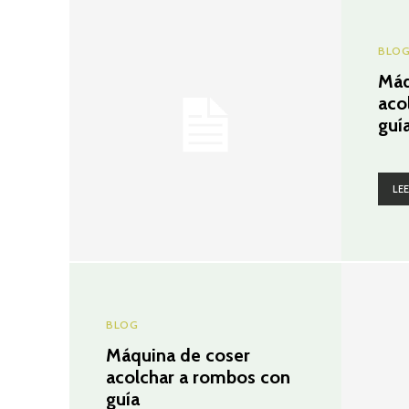
BLO
Máq
aco
guí
LE
BLOG
Máquina de coser
acolchar a rombos con
guía