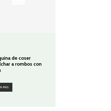
G
uina de coser
lchar a rombos con
a
ER MÁS