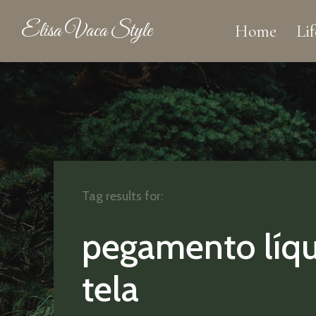
Elisa Vaca Style
Home
Lif
Tag results for:
pegamento líq
tela