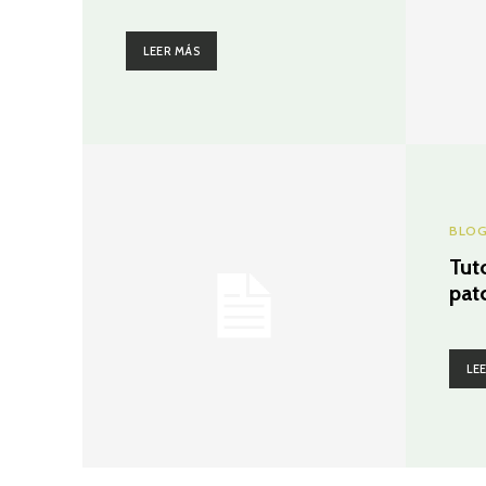
LEER MÁS
BLO
Tut
pat
LE