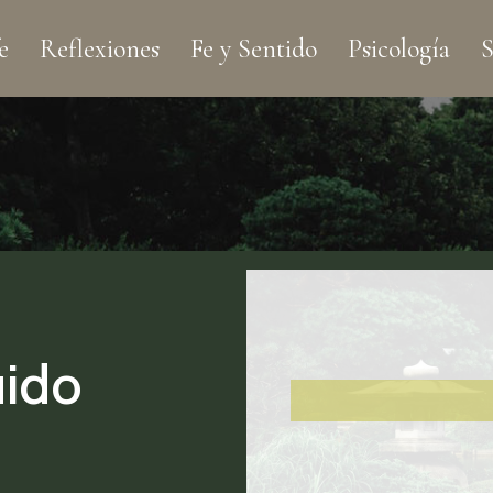
e
Reflexiones
Fe y Sentido
Psicología
S
uido