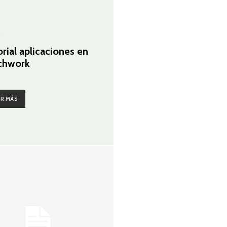
G
orial aplicaciones en
chwork
ER MÁS