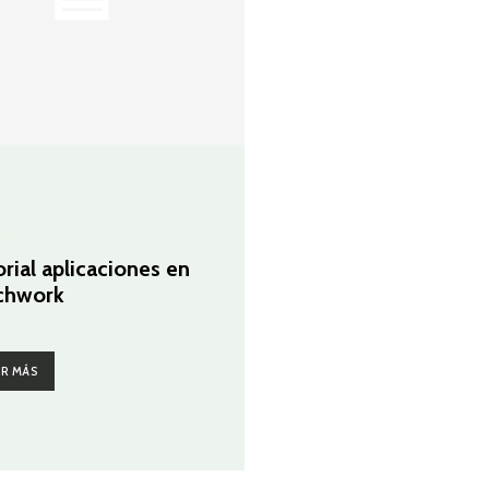
G
orial aplicaciones en
chwork
ER MÁS