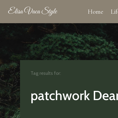
Elisa Vaca Style
Home
Lif
Tag results for:
patchwork Dear