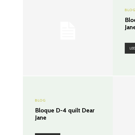
BLO
Blo
Jan
LE
BLOG
Bloque D-4 quilt Dear
Jane