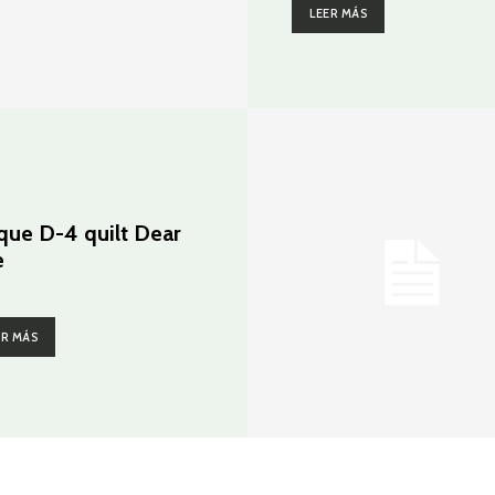
LEER MÁS
G
que D-4 quilt Dear
e
ER MÁS