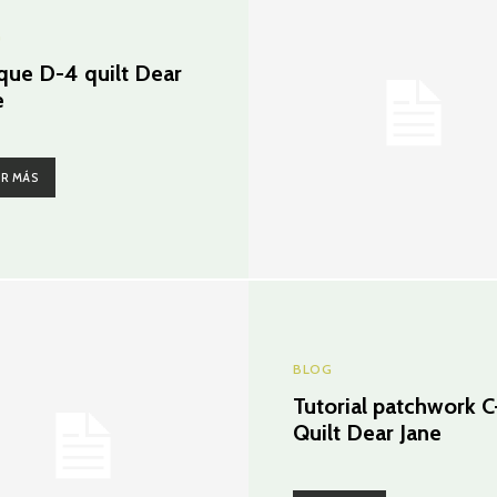
G
que D-4 quilt Dear
e
ER MÁS
BLOG
Tutorial patchwork C
Quilt Dear Jane