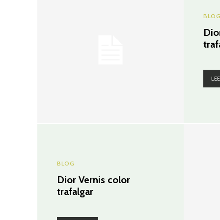
BLO
Dio
traf
LE
BLOG
Dior Vernis color
trafalgar