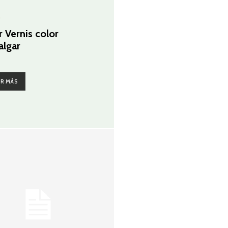
G
r Vernis color
algar
ER MÁS