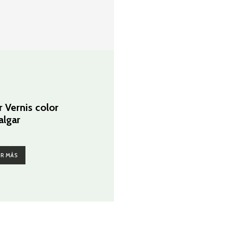
G
r Vernis color
algar
ER MÁS