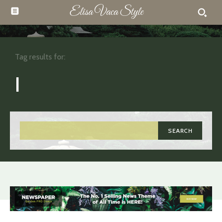
Elisa Vaca Style
Tag results for:
I
SEARCH