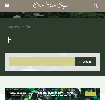
Elisa Vaca Style
Tag results for:
F
SEARCH