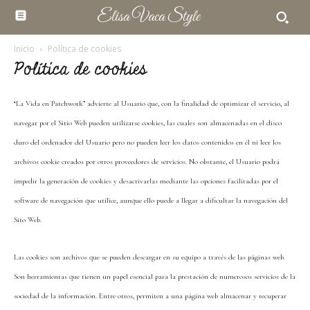
Elisa Vaca Style
Inicio
Política de cookies
Política de cookies
“La Vida en Patchwork” advierte al Usuario que, con la finalidad de optimizar el servicio, al
navegar por el Sitio Web pueden utilizarse cookies, las cuales son almacenadas en el disco
duro del ordenador del Usuario pero no pueden leer los datos contenidos en él ni leer los
archivos cookie creados por otros proveedores de servicios. No obstante, el Usuario podrá
impedir la generación de cookies y desactivarlas mediante las opciones facilitadas por el
software de navegación que utilice, aunque ello puede a llegar a dificultar la navegación del
Sito Web.
Las cookies son archivos que se pueden descargar en su equipo a través de las páginas web.
Son herramientas que tienen un papel esencial para la prestación de numerosos servicios de la
sociedad de la información. Entre otros, permiten a una página web almacenar y recuperar