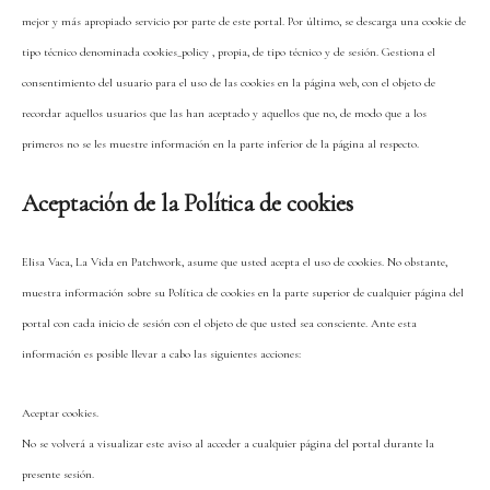
mejor y más apropiado servicio por parte de este portal. Por último, se descarga una cookie de
tipo técnico denominada cookies_policy , propia, de tipo técnico y de sesión. Gestiona el
consentimiento del usuario para el uso de las cookies en la página web, con el objeto de
recordar aquellos usuarios que las han aceptado y aquellos que no, de modo que a los
primeros no se les muestre información en la parte inferior de la página al respecto.
Aceptación de la Política de cookies
Elisa Vaca, La Vida en Patchwork, asume que usted acepta el uso de cookies. No obstante,
muestra información sobre su Política de cookies en la parte superior de cualquier página del
portal con cada inicio de sesión con el objeto de que usted sea consciente. Ante esta
información es posible llevar a cabo las siguientes acciones:
Aceptar cookies.
No se volverá a visualizar este aviso al acceder a cualquier página del portal durante la
presente sesión.