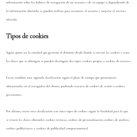
información sobre los hábitos de navegación de un usuario o de su equipo y, dependiendo de
la información obtenida, se pueden utilizar para reconocer al usuario y mejorar el servicio
ofrecido.
Tipos de cookies
Según quien sea la entidad que gestione el dominio desde donde se envían las cookies y trate
los datos que se obtengan se pueden distinguir dos tipos: cookies propias y cookies de terceros.
Existe también una segunda clasificación según el plazo de tiempo que permanecen
almacenadas en el navegador del cliente, pudiendo tratarse de cookies de sesión o cookies
persistentes.
Por último, existe otra clasificación con cinco tipos de cookies según la finalidad para la que
se traten los datos obtenidos: cookies técnicas, cookies de personalización, cookies de análisis,
cookies publicitarias y cookies de publicidad comportamental.