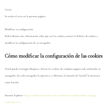
Cerrar.
Se oculta el aviso en la presente página.
Modificar su configuración.
Podrá obtener más información sobre qué son las cookies, conocer la Política de cookies y
modificar la configuración de su navegador.
Cómo modificar la configuración de las cookies
Usted puede restringir, bloquear o borrar las cookies de cualquier página web, utilizando su
navegador. En cada navegador la operativa es diferente, la función de ”Ayuda” le mostrará
cómo hacerlo.
Internet Explorer:
http://windows.microsoft.com/es-xl/internet-explorer/delete-manage-
cookies#ie=ie-11