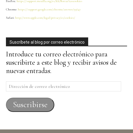
FireFox:
https://support.mozilla.org/es/kb/Borrar%20cookies
Chrome:
https://support.google.com/chrome/answer/95647
Safari:
http://www.apple.com/legal/privacy/es/cookies/
Suscríbete al blog por correo electrónico
Introduce tu correo electrónico para
suscribirte a este blog y recibir avisos de
nuevas entradas.
Dirección
de
correo
Suscribirse
electrónico