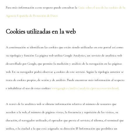
Para más información a este respecto puede consultar la
Guía sobre el uso de las cookies de la
Agencia Española de Protección de Datos
Cookies utilizadas en la web
A continuación se identifican las cookies que están siendo utilizadas en este portal así como
su tipología y función: La página web utiliza Google Analytics, un servicio de analítica web
desarrollado por Google, que permite la medición y análisis de la navegación en las páginas
web. En su navegador podrá observar 4 cookies de este servicio. Según la tipología anterior se
trata de cookies propias, de sesión y de análisis. Puede encontrar más información al respecto
e inhabilitar el uso de estas cookies
www.google.es/intl/es/analytics/privacyoverview.html
.
A través de la analítica web se obtiene información relativa al número de usuarios que
acceden a la web, el número de páginas vistas, la frecuencia y repetición de las visitas, su
duración, el navegador utilizado, el operador que presta el servicio, el idioma, el terminal que
utiliza, o la ciudad a la que está asignada su dirección IP. Información que posibilita un